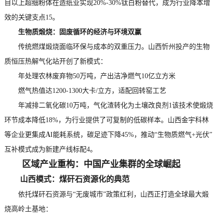
目以上超细粉体在造纸业实现20%-30%钛白粉替代，成为行业降本增
效的关键支点15。
生物质煅烧：固废循环的经济与环境双赢
传统燃煤煅烧面临环保与成本的双重压力。山西忻州投产的生物
质恒压热解气化站开创了新模式：
年处理农林废弃物50万吨，产出洁净燃气10亿立方米
燃气热值达1200-1300大卡/立方，适配回转窑工艺
年减排二氧化碳10万吨，气化渣转化为土壤改良剂1该技术使煅烧
环节成本降低18%，为行业提供了可复制的低碳样本。山西金宇科林
等企业更集成AI能耗系统，碳足迹下降45%，推动“生物质燃气+光伏”
互补模式成为新建产线标配4。
区域产业重构：中国产业集群的全球崛起
山西模式：煤矸石资源化的典范
依托煤矸石资源与“无废城市”政策红利，山西正打造全球最大煅
烧高岭土基地：