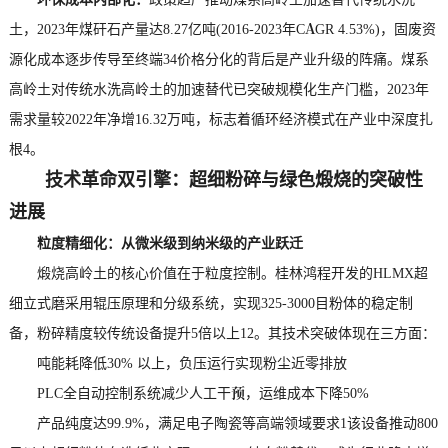
土，2023年煤矸石产量达8.27亿吨(2016-2023年CAGR 4.53%)，固废资
源化成本逐步传导至终端34价格分化的背后是产业升级的阵痛。煤系
高岭土对传统水洗高岭土的加速替代已突破规模化生产门槛，2023年
需求量较2022年净增16.32万吨，标志着循环经济模式在产业中深度扎
根4。
技术革命双引擎：超细粉碎与绿色煅烧的突破性
进展
粒度精细化：从微米级到纳米级的产业跃迁
煅烧高岭土的核心价值在于粒度控制。桂林鸿程开发的HLMX超
细立式磨采用辊压原理和分级系统，实现325-3000目粉体的稳定制
备，粉碎精度较传统设备提升5倍以上12。其技术突破体现在三方面：
吨能耗降低30% 以上，负压运行实现粉尘近零排放
PLC全自动控制系统减少人工干预，运维成本下降50%
产品纯度达99.9%，满足电子陶瓷等高端领域要求1该设备推动800