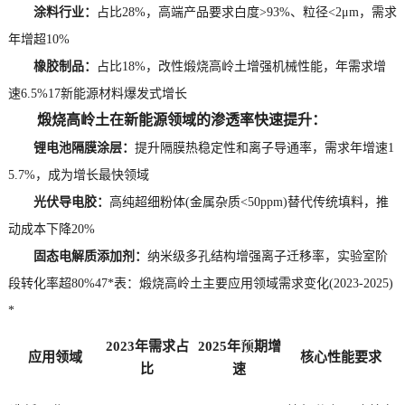
涂料行业：
占比28%，高端产品要求白度>93%、粒径<2μm，需求
年增超10%
橡胶制品：
占比18%，改性煅烧高岭土增强机械性能，年需求增
速6.5%17新能源材料爆发式增长
煅烧高岭土在新能源领域的渗透率快速提升：
锂电池隔膜涂层：
提升隔膜热稳定性和离子导通率，需求年增速1
5.7%，成为增长最快领域
光伏导电胶：
高纯超细粉体(金属杂质<50ppm)替代传统填料，推
动成本下降20%
固态电解质添加剂：
纳米级多孔结构增强离子迁移率，实验室阶
段转化率超80%47*表：煅烧高岭土主要应用领域需求变化(2023-2025)
*
2023年需求占
2025年预期增
应用领域
核心性能要求
比
速