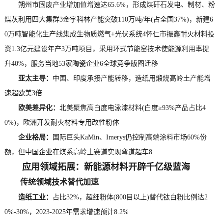
朔州市固废产业增加值增速达65.6%，形成煤矸石发电、制材、粉
煤灰利用四大集群3金宇科林产能突破110万吨/年(占全国37%)，新建6
0万吨智能化生产线集成生物质燃气+光伏系统4怀仁市振鑫耐火材料投
资1.3亿元建设年产3万吨项目，采用环式节能窑技术使能源利用率提
升40%，服务当地53家陶瓷企业6全球竞争版图迁移
亚太主导：
中国、印度承接产能转移，造纸用煅烧高岭土产能增
速超欧美3倍
欧美差异化：
北美聚焦高白度电泳漆材料(白度≥93%产品占比4
0%)，欧洲开发耐火材料专用改性粉体
企业格局：
国际巨头KaMin、Imerys仍控制高端涂料市场60%份
额，但中国企业在煤系高岭土赛道实现弯道超车8
应用领域拓展：新能源材料开辟千亿级蓝海
传统领域技术替代加速
造纸工业：
占比32%，超细粉体(800目以上)替代钛白粉比例达2
0%-30%，2023-2025年需求增速预计8.2%