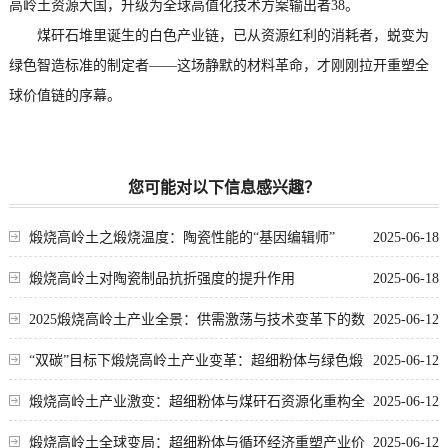
高岭土资源大国，升级为全球高值化技术方案输出者38。
煤矸石堆里诞生的白色产业链，已从资源红利的消耗者，蜕变为
绿色智造标准的制定者——这场静默的材料革命，才刚刚拉开重塑全
球价值链的序幕。
您可能对以下信息感兴趣？
煅烧高岭土之煅烧温度：陶瓷性能的“基因编辑师”
2025-06-18
煅烧高岭土对陶瓷制品抗折强度的提升作用
2025-06-18
2025煅烧高岭土产业全景：供需激荡与技术变革下的数
2025-06-12
据深度解析
“双碳”目标下煅烧高岭土产业变革：超细粉体与绿色煅
2025-06-12
烧技术重塑行业格局
煅烧高岭土产业激变：超细粉体与煤矸石资源化重构全
2025-06-12
球非金属材料价值链
煅烧高岭土全球变局：超细粉体与循环经济重塑产业价
2025-06-12