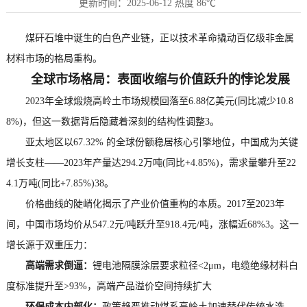
更新时间：
2025-06-12
热度
86℃
煤矸石堆中诞生的白色产业链，正以技术革命撬动百亿级非金属
材料市场的格局重构。
全球市场格局：表面收缩与价值跃升的悖论发展
2023年全球煅烧高岭土市场规模回落至6.88亿美元(同比减少10.8
8%)，但这一数据背后隐藏着深刻的结构性调整3。
亚太地区以67.32% 的全球份额稳居核心引擎地位，中国成为关键
增长支柱——2023年产量达294.2万吨(同比+4.85%)，需求量攀升至22
4.1万吨(同比+7.85%)38。
价格曲线的陡峭化揭示了产业价值重构的本质。2017至2023年
间，中国市场均价从547.2元/吨跃升至918.4元/吨，涨幅近68%3。这一
增长源于双重压力：
高端需求倒逼：
锂电池隔膜涂层要求粒径<2μm，电缆绝缘材料白
度标准提升至>93%，高端产品溢价空间持续扩大
环保成本内部化：
政策趋严推动煤系高岭土加速替代传统水洗