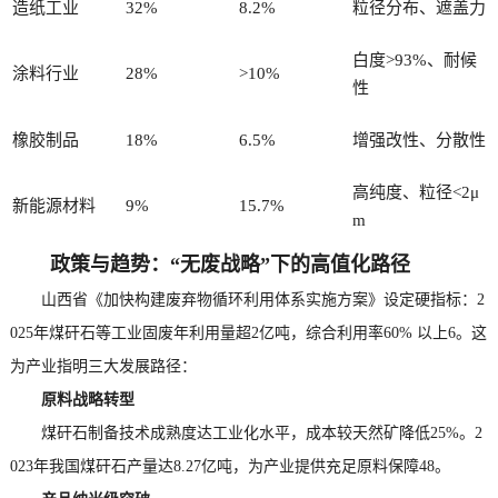
造纸工业
32%
8.2%
粒径分布、遮盖力
白度>93%、耐候
涂料行业
28%
>10%
性
橡胶制品
18%
6.5%
增强改性、分散性
高纯度、粒径<2μ
新能源材料
9%
15.7%
m
政策与趋势：“无废战略”下的高值化路径
山西省《加快构建废弃物循环利用体系实施方案》设定硬指标：2
025年煤矸石等工业固废年利用量超2亿吨，综合利用率60% 以上6。这
为产业指明三大发展路径：
原料战略转型
煤矸石制备技术成熟度达工业化水平，成本较天然矿降低25%。2
023年我国煤矸石产量达8.27亿吨，为产业提供充足原料保障48。