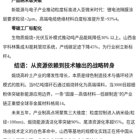
产品纳米级突破
新能源与电子产业推动粒度标准进入亚微米时代：锂电池隔膜涂
层要求粒径<2μm，高端电缆绝缘材料白度标准提升至>93%4。
零碳工厂标配化
生物质煅烧+光伏互补模式推动吨产品能耗降低30% 以上。山西金
宇科林集成AI能耗管控系统，产线碳足迹下降45%，为行业树立新标
杆4。
结语：从资源依赖到技术输出的战略转身
煅烧高岭土产业的爆发性增长，本质是绿色制造技术与循环经济
模式的胜利。当8亿吨煤矸石通过煅烧转化为高端填料，当3000目超细
粉体突破新能源应用边界，一条“固废—高值材料—低碳制造”的产业
链正重塑全球非金属材料格局14。
未来五年，产业制高点将聚焦三大维度：粒度控制进入纳米级(粒
径<100nm)、煅烧能源清洁化率突破90%、尾渣资源化率超95%。在这
场由技术定义的白色革命中，山西等基地的规模化实践正在将中国从